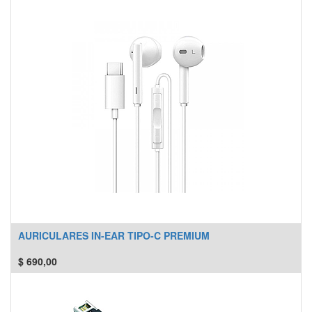
AURICULARES IN-EAR TIPO-C PREMIUM
$
690,00