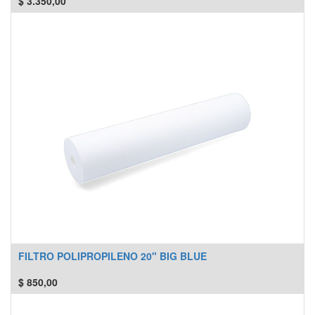
$
3.350,00
FILTRO POLIPROPILENO 20" BIG BLUE
$
850,00