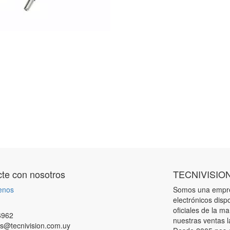
te con nosotros
TECNIVISIO
enos
Somos una empres
electrónicos disp
oficiales de la m
6962
nuestras ventas l
s@tecnivision.com.uy