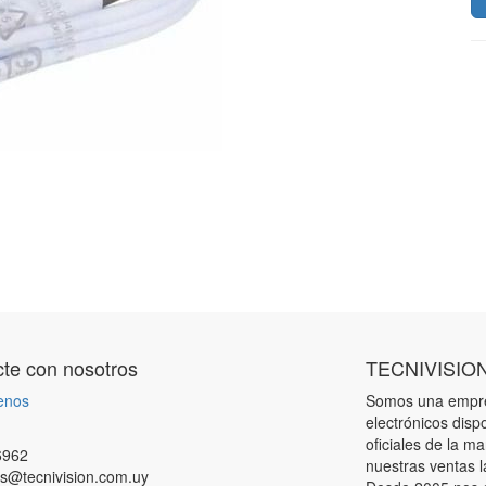
te con nosotros
TECNIVISIO
enos
Somos una empres
electrónicos disp
oficiales de la m
6962
nuestras ventas l
s@tecnivision.com.uy