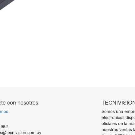
te con nosotros
TECNIVISIO
enos
Somos una empres
electrónicos disp
oficiales de la m
6962
nuestras ventas l
s@tecnivision.com.uy